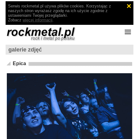
Serwis rockmetal.pl używa plików cookies. Korzystając z
naszych stron wyrażasz zgodę na ich użycie zgodnie z
ustawieniami Twojej przeglądarki.
Zobacz
więcej informacji
.
galerie zdjęć
Epica