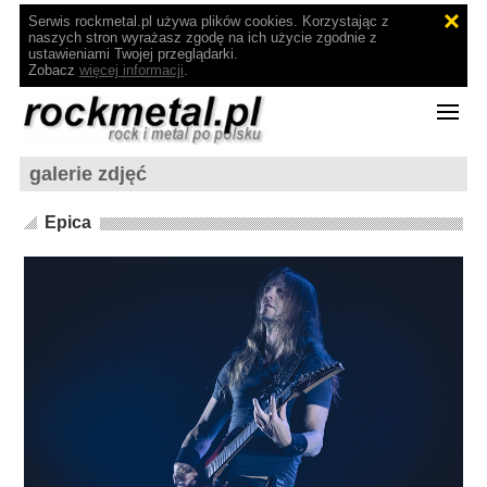
Serwis rockmetal.pl używa plików cookies. Korzystając z
naszych stron wyrażasz zgodę na ich użycie zgodnie z
ustawieniami Twojej przeglądarki.
Zobacz
więcej informacji
.
galerie zdjęć
Epica