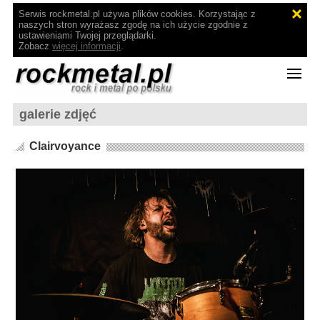
Serwis rockmetal.pl używa plików cookies. Korzystając z
naszych stron wyrażasz zgodę na ich użycie zgodnie z
ustawieniami Twojej przeglądarki.
Zobacz
więcej informacji
.
galerie zdjęć
Clairvoyance