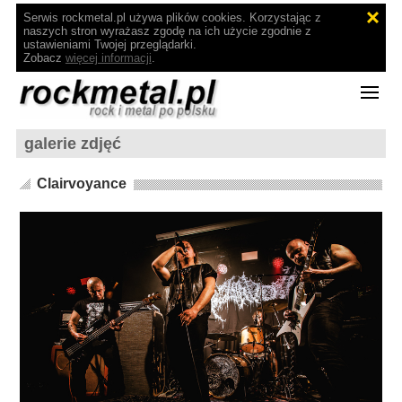
Serwis rockmetal.pl używa plików cookies. Korzystając z
naszych stron wyrażasz zgodę na ich użycie zgodnie z
ustawieniami Twojej przeglądarki.
Zobacz
więcej informacji
.
galerie zdjęć
Clairvoyance