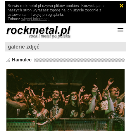
Serwis rockmetal.pl używa plików cookies. Korzystając z
naszych stron wyrażasz zgodę na ich użycie zgodnie z
ustawieniami Twojej przeglądarki.
Zobacz
więcej informacji
.
galerie zdjęć
Hamulec