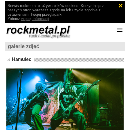
Serwis rockmetal.pl używa plików cookies. Korzystając z
naszych stron wyrażasz zgodę na ich użycie zgodnie z
ustawieniami Twojej przeglądarki.
Zobacz
więcej informacji
.
galerie zdjęć
Hamulec