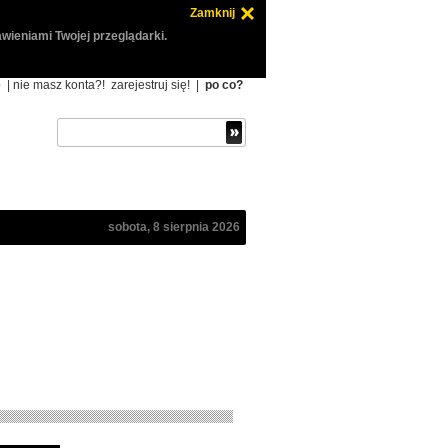
Zamknij
wieniami Twojej przeglądarki.
ę
| nie masz konta?!
zarejestruj się!
|
po co?
sobota, 8 sierpnia 2026