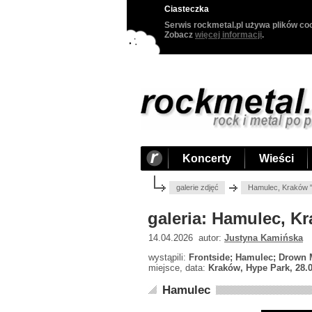
Ciasteczka
Serwis rockmetal.pl używa plików coo
Zobacz
więcej informacji
.
Koncerty
Wieści
galerie zdjęć
Hamulec, Kraków 
galeria: Hamulec, K
14.04.2026 autor:
Justyna Kamińska
wystąpili:
Frontside; Hamulec; Drown M
miejsce, data:
Kraków, Hype Park, 28.
Hamulec