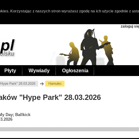
kies. Korzystając z naszych stron wyrażasz zgodę na ich użycie zgodnie z usta
zaloguj si
Płyty
Wywiady
Ogłoszenia
"Hype Park" 28.03.2026
Hamulec
raków "Hype Park" 28.03.2026
y Day; Ballkick
03.2026