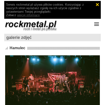
Serwis rockmetal.pl używa plików cookies. Korzystając z
naszych stron wyrażasz zgodę na ich użycie zgodnie z
ustawieniami Twojej przeglądarki.
Zobacz
więcej informacji
.
galerie zdjęć
Hamulec