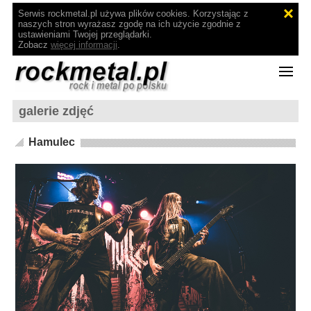
Serwis rockmetal.pl używa plików cookies. Korzystając z
naszych stron wyrażasz zgodę na ich użycie zgodnie z
ustawieniami Twojej przeglądarki.
Zobacz
więcej informacji
.
galerie zdjęć
Hamulec