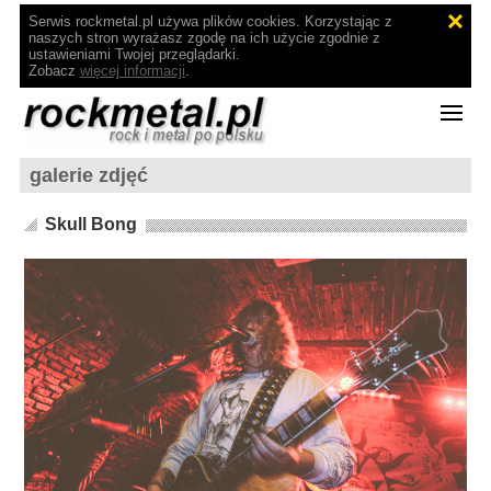
Serwis rockmetal.pl używa plików cookies. Korzystając z
naszych stron wyrażasz zgodę na ich użycie zgodnie z
ustawieniami Twojej przeglądarki.
Zobacz
więcej informacji
.
galerie zdjęć
Skull Bong