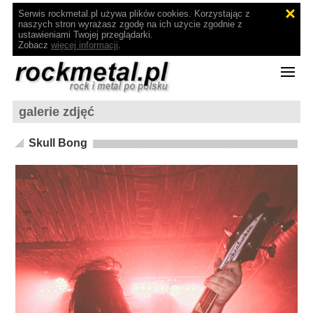
Serwis rockmetal.pl używa plików cookies. Korzystając z
naszych stron wyrażasz zgodę na ich użycie zgodnie z
ustawieniami Twojej przeglądarki.
Zobacz
więcej informacji
.
galerie zdjęć
Skull Bong