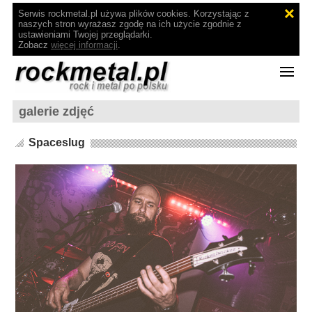
Serwis rockmetal.pl używa plików cookies. Korzystając z
naszych stron wyrażasz zgodę na ich użycie zgodnie z
ustawieniami Twojej przeglądarki.
Zobacz
więcej informacji
.
galerie zdjęć
Spaceslug