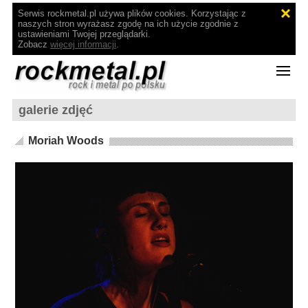
Serwis rockmetal.pl używa plików cookies. Korzystając z
naszych stron wyrażasz zgodę na ich użycie zgodnie z
ustawieniami Twojej przeglądarki.
Zobacz
więcej informacji
.
galerie zdjęć
Moriah Woods