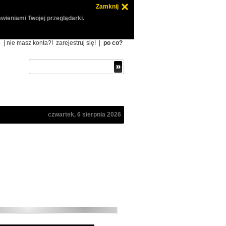
Zamknij
wieniami Twojej przeglądarki.
ę
| nie masz konta?!
zarejestruj się!
|
po co?
czwartek, 6 sierpnia 2026