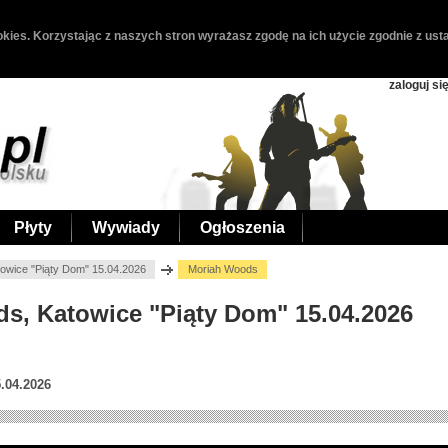
kies. Korzystając z naszych stron wyrażasz zgodę na ich użycie zgodnie z usta
zaloguj si
Płyty
Wywiady
Ogłoszenia
owice "Piąty Dom" 15.04.2026
Moriah Woods
ds, Katowice "Piąty Dom" 15.04.2026
.04.2026