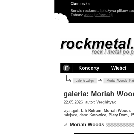
Ciasteczka
Serwis rockmetal.pl używa plików coo
Zobacz
więcej informacji
.
Koncerty
Wieści
galerie zdjęć
Moriah Woods, Kat
galeria: Moriah Woo
22.05.2026 autor:
Verghityax
wystąpili:
Lili Refrain; Moriah Woods
miejsce, data:
Katowice, Piąty Dom, 15
Moriah Woods