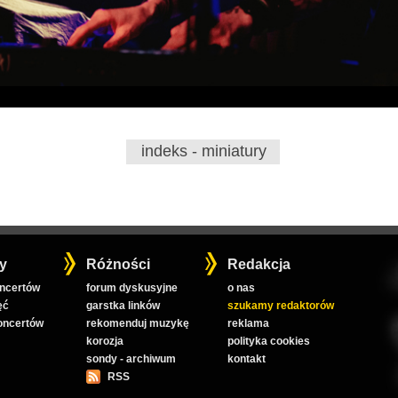
indeks - miniatury
y
Różności
Redakcja
oncertów
forum dyskusyjne
o nas
ęć
garstka linków
szukamy redaktorów
koncertów
rekomenduj muzykę
reklama
korozja
polityka cookies
sondy - archiwum
kontakt
RSS