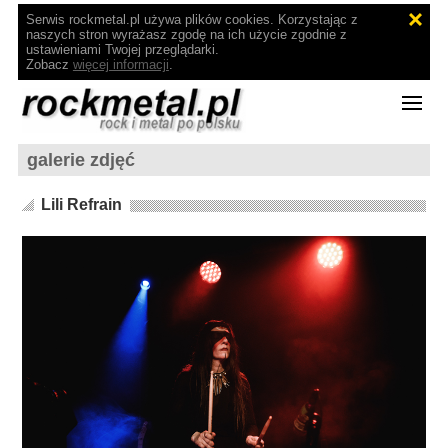
Serwis rockmetal.pl używa plików cookies. Korzystając z
naszych stron wyrażasz zgodę na ich użycie zgodnie z
ustawieniami Twojej przeglądarki.
Zobacz
więcej informacji
.
galerie zdjęć
Lili Refrain