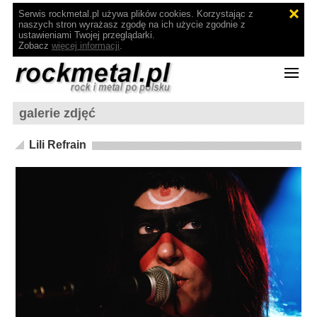
Serwis rockmetal.pl używa plików cookies. Korzystając z
naszych stron wyrażasz zgodę na ich użycie zgodnie z
ustawieniami Twojej przeglądarki.
Zobacz
więcej informacji
.
galerie zdjęć
Lili Refrain