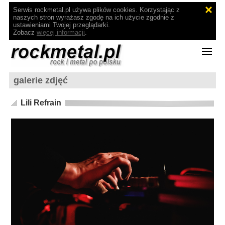
Serwis rockmetal.pl używa plików cookies. Korzystając z
naszych stron wyrażasz zgodę na ich użycie zgodnie z
ustawieniami Twojej przeglądarki.
Zobacz
więcej informacji
.
galerie zdjęć
Lili Refrain