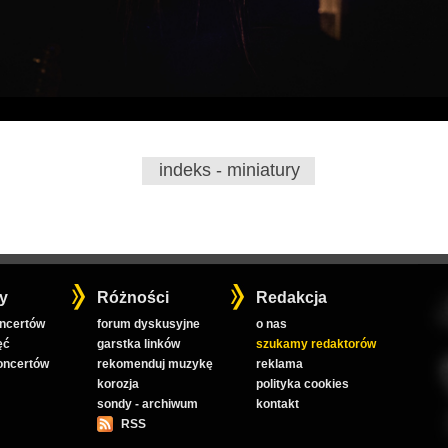
indeks - miniatury
y
Różności
Redakcja
oncertów
forum dyskusyjne
o nas
ęć
garstka linków
szukamy redaktorów
koncertów
rekomenduj muzykę
reklama
korozja
polityka cookies
sondy - archiwum
kontakt
RSS