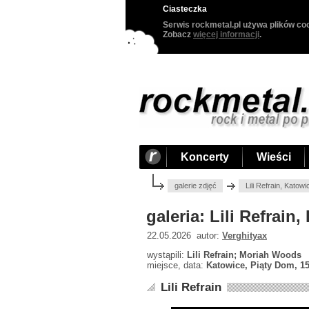
Ciasteczka
Serwis rockmetal.pl używa plików coo
Zobacz
więcej informacji
.
Koncerty
Wieści
galerie zdjęć
Lili Refrain, Katow
galeria: Lili Refrai
22.05.2026 autor:
Verghityax
wystąpili:
Lili Refrain; Moriah Woods
miejsce, data:
Katowice, Piąty Dom, 15
Lili Refrain