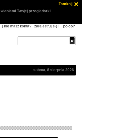
Zamknij
wieniami Twojej przeglądarki.
ę
| nie masz konta?!
zarejestruj się!
|
po co?
sobota, 8 sierpnia 2026