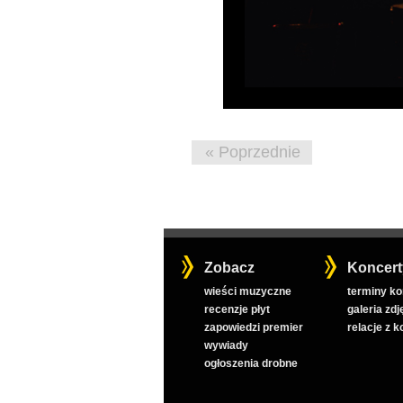
« Poprzednie
Zobacz
Koncert
wieści muzyczne
terminy k
recenzje płyt
galeria zdj
zapowiedzi premier
relacje z 
wywiady
ogłoszenia drobne