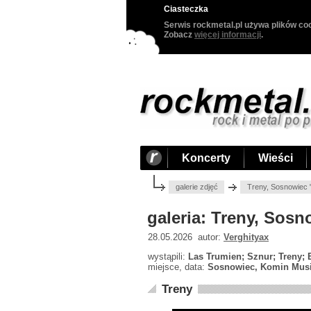
Ciasteczka
Serwis rockmetal.pl używa plików coo
Zobacz
więcej informacji
.
Koncerty
Wieści
galerie zdjęć
Treny, Sosnowiec 
galeria: Treny, Sos
28.05.2026 autor:
Verghityax
wystąpili:
Las Trumien; Sznur; Treny; E
miejsce, data:
Sosnowiec, Komin Music
Treny