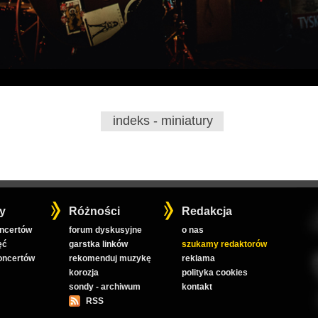
indeks - miniatury
y
Różności
Redakcja
oncertów
forum dyskusyjne
o nas
ęć
garstka linków
szukamy redaktorów
koncertów
rekomenduj muzykę
reklama
korozja
polityka cookies
sondy - archiwum
kontakt
RSS