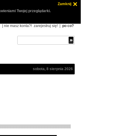
Zamknij
wieniami Twojej przeglądarki.
ę
| nie masz konta?!
zarejestruj się!
|
po co?
sobota, 8 sierpnia 2026