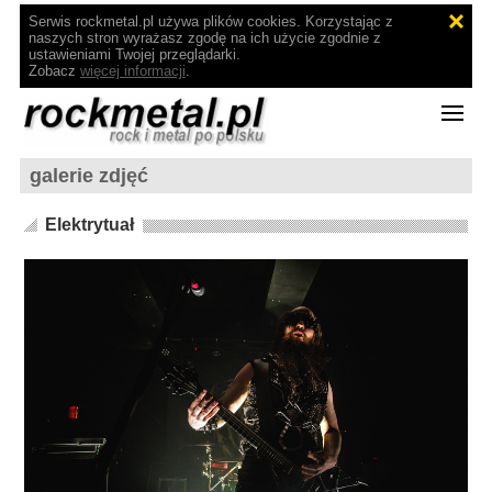
Serwis rockmetal.pl używa plików cookies. Korzystając z
naszych stron wyrażasz zgodę na ich użycie zgodnie z
ustawieniami Twojej przeglądarki.
Zobacz
więcej informacji
.
galerie zdjęć
Elektrytuał