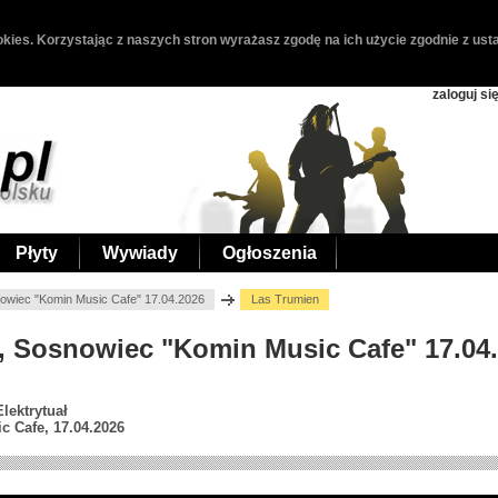
kies. Korzystając z naszych stron wyrażasz zgodę na ich użycie zgodnie z usta
zaloguj si
Płyty
Wywiady
Ogłoszenia
owiec "Komin Music Cafe" 17.04.2026
Las Trumien
n, Sosnowiec "Komin Music Cafe" 17.04
lektrytuał
 Cafe, 17.04.2026