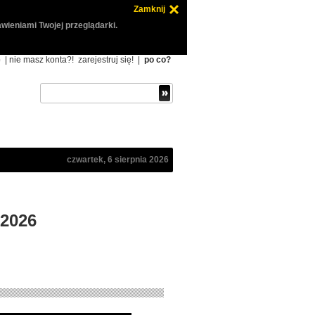
Zamknij
wieniami Twojej przeglądarki.
ę
| nie masz konta?!
zarejestruj się!
|
po co?
czwartek, 6 sierpnia 2026
.2026