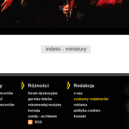
indeks - miniatury
y
Różności
Redakcja
oncertów
forum dyskusyjne
o nas
ęć
garstka linków
szukamy redaktorów
koncertów
rekomenduj muzykę
reklama
korozja
polityka cookies
sondy - archiwum
kontakt
RSS