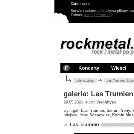
Ciasteczka
Serwis rockmetal.pl używa plików coo
Zobacz
więcej informacji
.
Koncerty
Wieści
galerie zdjęć
Las Trumien, Sosn
galeria: Las Trumie
29.05.2026 autor:
Verghityax
wystąpili:
Las Trumien; Sznur; Treny; E
miejsce, data:
Sosnowiec, Komin Music
Las Trumien