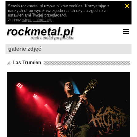
Serwis rockmetal.pl używa plików cookies. Korzystając z
naszych stron wyrażasz zgodę na ich użycie zgodnie z
ustawieniami Twojej przeglądarki.
Zobacz
więcej informacji
.
galerie zdjęć
Las Trumien