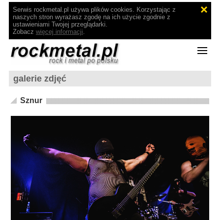
Serwis rockmetal.pl używa plików cookies. Korzystając z
naszych stron wyrażasz zgodę na ich użycie zgodnie z
ustawieniami Twojej przeglądarki.
Zobacz
więcej informacji
.
galerie zdjęć
Sznur