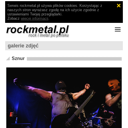
Serwis rockmetal.pl używa plików cookies. Korzystając z
naszych stron wyrażasz zgodę na ich użycie zgodnie z
ustawieniami Twojej przeglądarki.
Zobacz
więcej informacji
.
galerie zdjęć
Sznur