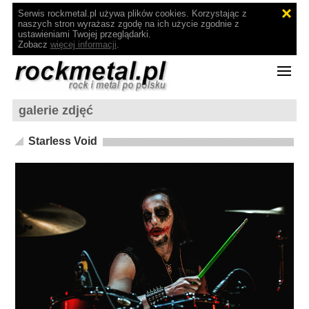
Serwis rockmetal.pl używa plików cookies. Korzystając z
naszych stron wyrażasz zgodę na ich użycie zgodnie z
ustawieniami Twojej przeglądarki.
Zobacz
więcej informacji
.
galerie zdjęć
Starless Void