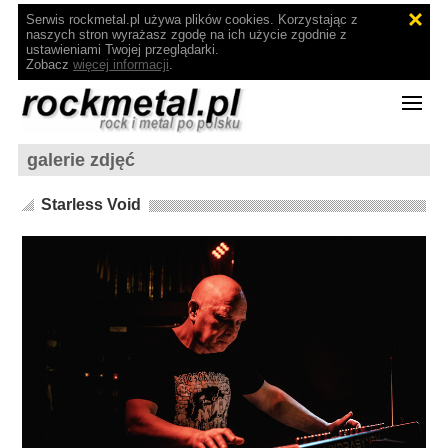
Serwis rockmetal.pl używa plików cookies. Korzystając z
naszych stron wyrażasz zgodę na ich użycie zgodnie z
ustawieniami Twojej przeglądarki.
Zobacz
więcej informacji
.
galerie zdjęć
Starless Void