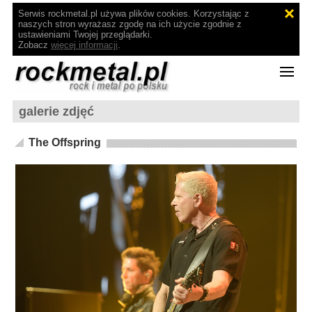
Serwis rockmetal.pl używa plików cookies. Korzystając z
naszych stron wyrażasz zgodę na ich użycie zgodnie z
ustawieniami Twojej przeglądarki.
Zobacz
więcej informacji
.
galerie zdjęć
The Offspring