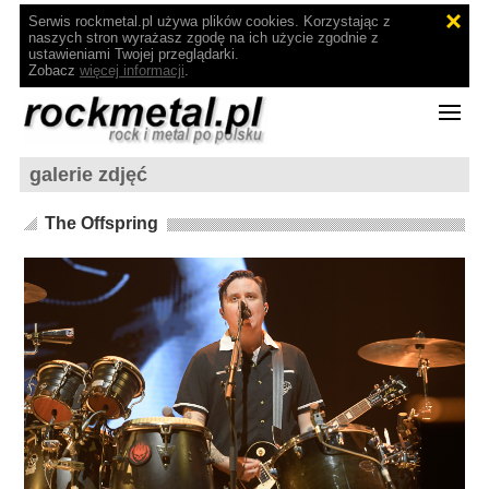
Serwis rockmetal.pl używa plików cookies. Korzystając z
naszych stron wyrażasz zgodę na ich użycie zgodnie z
ustawieniami Twojej przeglądarki.
Zobacz
więcej informacji
.
galerie zdjęć
The Offspring