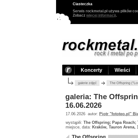
Ciasteczka
Serwis rockmetal.pl używa plików coo
Zobacz
więcej informacji
.
Koncerty
Wieści
galerie zdjęć
The Offspring ("Lo
galeria: The Offspri
16.06.2026
17.06.2026 autor:
Piotr "fototeo.pl" Bi
wystąpili:
The Offspring; Papa Roach
miejsce, data:
Kraków, Tauron Arena, 
The Offspring