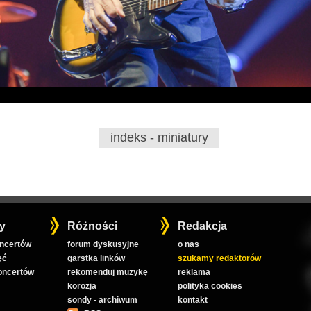
indeks - miniatury
y
Różności
Redakcja
oncertów
forum dyskusyjne
o nas
ęć
garstka linków
szukamy redaktorów
koncertów
rekomenduj muzykę
reklama
korozja
polityka cookies
sondy - archiwum
kontakt