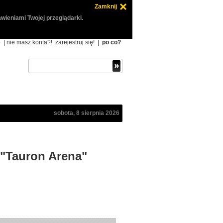
Zamknij
wieniami Twojej przeglądarki.
ę
| nie masz konta?!
zarejestruj się!
|
po co?
sobota, 8 sierpnia 2026
w "Tauron Arena"