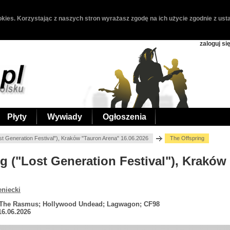
kies. Korzystając z naszych stron wyrażasz zgodę na ich użycie zgodnie z usta
zaloguj si
Płyty
Wywiady
Ogłoszenia
st Generation Festival"), Kraków "Tauron Arena" 16.06.2026
The Offspring
ng ("Lost Generation Festival"), Krakó
eniecki
; The Rasmus; Hollywood Undead; Lagwagon; CF98
16.06.2026