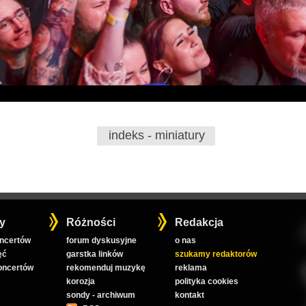
indeks - miniatury
y
Różności
Redakcja
oncertów
forum dyskusyjne
o nas
ęć
garstka linków
szukamy redaktorów
koncertów
rekomenduj muzykę
reklama
korozja
polityka cookies
sondy - archiwum
kontakt