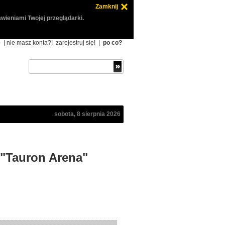
Zamknij
wieniami Twojej przeglądarki.
ę
| nie masz konta?!
zarejestruj się!
|
po co?
sobota, 8 sierpnia 2026
w "Tauron Arena"