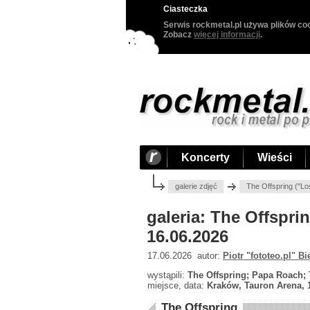
Ciasteczka
Serwis rockmetal.pl używa plików coo
Zobacz
więcej informacji
.
Koncerty
Wieści
galerie zdjęć
The Offspring ("Lo
galeria: The Offspri
16.06.2026
17.06.2026 autor:
Piotr "fototeo.pl" Bi
wystąpili:
The Offspring; Papa Roach
miejsce, data:
Kraków, Tauron Arena, 
The Offspring