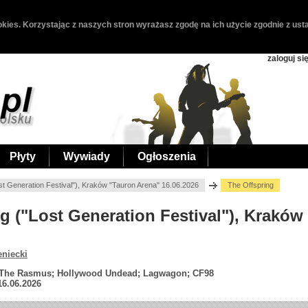
kies. Korzystając z naszych stron wyrażasz zgodę na ich użycie zgodnie z usta
zaloguj si
Płyty
Wywiady
Ogłoszenia
st Generation Festival"), Kraków "Tauron Arena" 16.06.2026
The Offspring
ng ("Lost Generation Festival"), Krakó
eniecki
; The Rasmus; Hollywood Undead; Lagwagon; CF98
16.06.2026