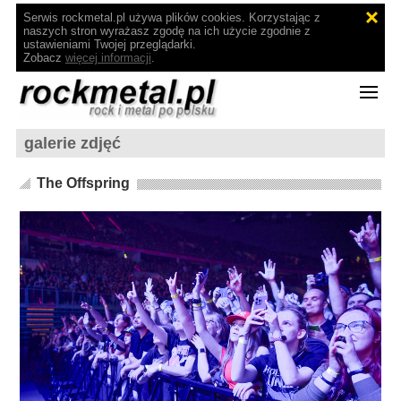
Serwis rockmetal.pl używa plików cookies. Korzystając z
naszych stron wyrażasz zgodę na ich użycie zgodnie z
ustawieniami Twojej przeglądarki.
Zobacz
więcej informacji
.
galerie zdjęć
The Offspring