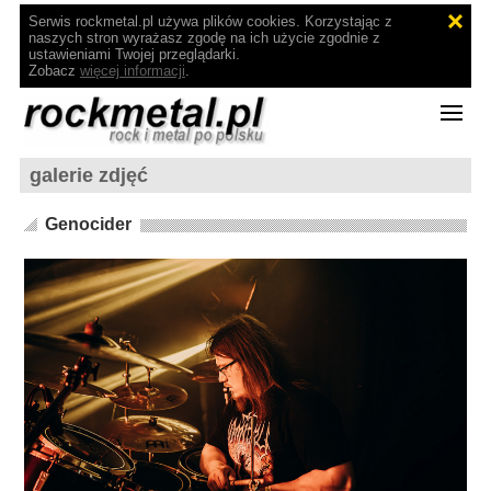
Serwis rockmetal.pl używa plików cookies. Korzystając z
naszych stron wyrażasz zgodę na ich użycie zgodnie z
ustawieniami Twojej przeglądarki.
Zobacz
więcej informacji
.
galerie zdjęć
Genocider