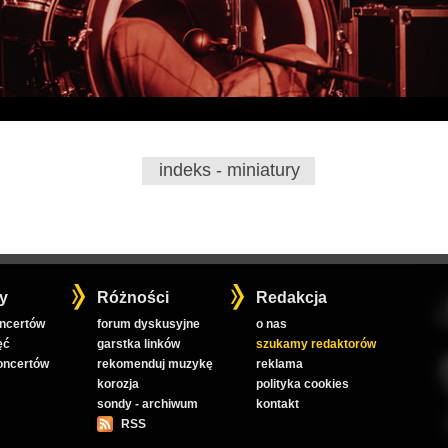
indeks - miniatury
y
Różności
Redakcja
oncertów
forum dyskusyjne
o nas
ęć
garstka linków
szukamy redaktorów
koncertów
rekomenduj muzykę
reklama
korozja
polityka cookies
sondy - archiwum
kontakt
RSS