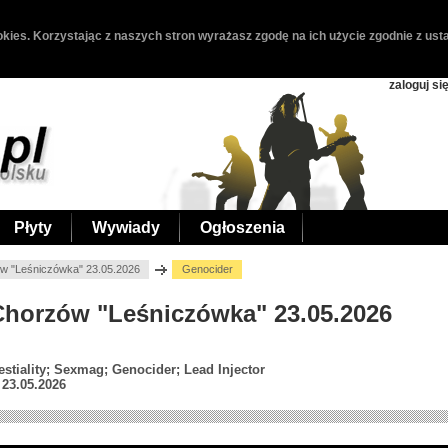
kies. Korzystając z naszych stron wyrażasz zgodę na ich użycie zgodnie z usta
zaloguj si
Płyty
Wywiady
Ogłoszenia
w "Leśniczówka" 23.05.2026
Genocider
 Chorzów "Leśniczówka" 23.05.2026
stiality; Sexmag; Genocider; Lead Injector
23.05.2026