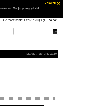
Zamknij
wieniami Twojej przeglądarki.
ę
| nie masz konta?!
zarejestruj się!
|
po co?
piątek, 7 sierpnia 2026