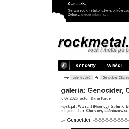
Ciasteczka
Serwis rockmetal.pl używa plików coo
Zobacz
więcej informacji
.
Koncerty
Wieści
galerie zdjęć
Genocider, Chorzó
galeria: Genocider,
6.07.2026 autor:
Daria Kriger
wystąpili:
Warrant (Niemcy); Sphinx; Be
miejsce, data:
Chorzów, Leśniczówka, 
Genocider