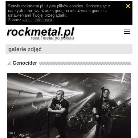
Serwis rockmetal.pl używa plików cookies. Korzystając z
naszych stron wyrażasz zgodę na ich użycie zgodnie z
ustawieniami Twojej przeglądarki.
Zobacz
więcej informacji
.
galerie zdjęć
Genocider