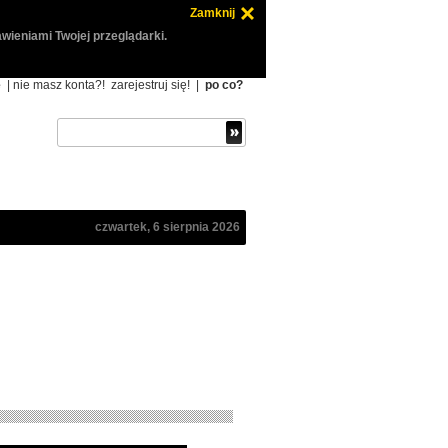
Zamknij
wieniami Twojej przeglądarki.
ę
| nie masz konta?!
zarejestruj się!
|
po co?
czwartek, 6 sierpnia 2026