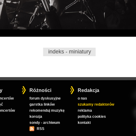
indeks - miniatury
y
Różności
Redakcja
oncertów
forum dyskusyjne
o nas
ęć
garstka linków
szukamy redaktorów
koncertów
rekomenduj muzykę
reklama
korozja
polityka cookies
sondy - archiwum
kontakt
RSS