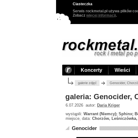
Ciasteczka
Serwis rockmetal.pl używa plików coo
Zobacz
więcej informacji
.
Koncerty
Wieści
galerie zdjęć
Genocider, Chorzó
galeria: Genocider,
6.07.2026 autor:
Daria Kriger
wystąpili:
Warrant (Niemcy); Sphinx; Be
miejsce, data:
Chorzów, Leśniczówka, 
Genocider