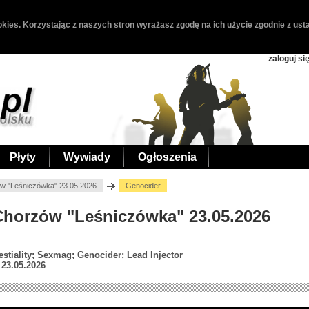
kies. Korzystając z naszych stron wyrażasz zgodę na ich użycie zgodnie z usta
zaloguj si
Płyty
Wywiady
Ogłoszenia
w "Leśniczówka" 23.05.2026
Genocider
 Chorzów "Leśniczówka" 23.05.2026
stiality; Sexmag; Genocider; Lead Injector
23.05.2026