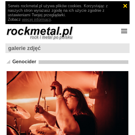
Serwis rockmetal.pl używa plików cookies. Korzystając z
naszych stron wyrażasz zgodę na ich użycie zgodnie z
ustawieniami Twojej przeglądarki.
Zobacz
więcej informacji
.
galerie zdjęć
Genocider