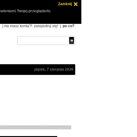
Zamknij
wieniami Twojej przeglądarki.
ę
| nie masz konta?!
zarejestruj się!
|
po co?
piątek, 7 sierpnia 2026