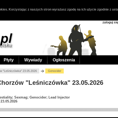
kies. Korzystając z naszych stron wyrażasz zgodę na ich użycie zgodnie z usta
zaloguj si
Płyty
Wywiady
Ogłoszenia
w "Leśniczówka" 23.05.2026
Genocider
 Chorzów "Leśniczówka" 23.05.2026
stiality; Sexmag; Genocider; Lead Injector
23.05.2026