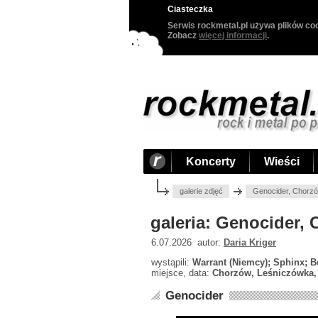
Ciasteczka
Serwis rockmetal.pl używa plików coo
Zobacz
więcej informacji
.
Koncerty
Wieści
galerie zdjęć
Genocider, Chorzó
galeria: Genocider,
6.07.2026 autor:
Daria Kriger
wystąpili:
Warrant (Niemcy); Sphinx; Be
miejsce, data:
Chorzów, Leśniczówka, 
Genocider