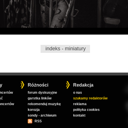
indeks - miniatury
y
Różności
Redakcja
oncertów
forum dyskusyjne
o nas
ęć
garstka linków
szukamy redaktorów
koncertów
rekomenduj muzykę
reklama
korozja
polityka cookies
sondy - archiwum
kontakt
RSS