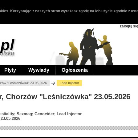
kies. Korzystając z naszych stron wyrażasz zgodę na ich użycie zgodnie z usta
zaloguj si
Płyty
Wywiady
Ogłoszenia
orzów "Leśniczówka" 23.05.2026
Lead Injector
or, Chorzów "Leśniczówka" 23.05.2026
stiality; Sexmag; Genocider; Lead Injector
23.05.2026