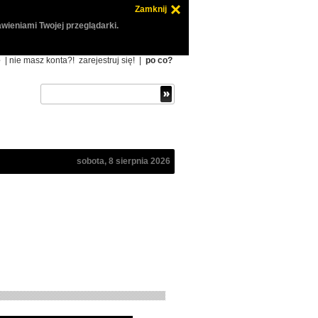
Zamknij
wieniami Twojej przeglądarki.
ę
| nie masz konta?!
zarejestruj się!
|
po co?
sobota, 8 sierpnia 2026