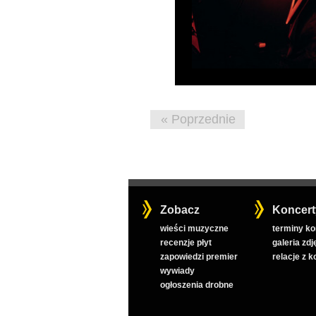
« Poprzednie
Zobacz
Koncert
wieści muzyczne
terminy k
recenzje płyt
galeria zdj
zapowiedzi premier
relacje z 
wywiady
ogłoszenia drobne