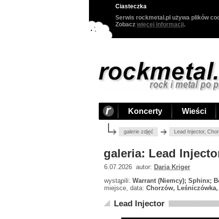
Ciasteczka
Serwis rockmetal.pl używa plików coo
Zobacz
więcej informacji
.
Koncerty
Wieści
galerie zdjęć
Lead Injector, Ch
galeria: Lead Inject
6.07.2026 autor:
Daria Kriger
wystąpili:
Warrant (Niemcy); Sphinx; Be
miejsce, data:
Chorzów, Leśniczówka, 
Lead Injector