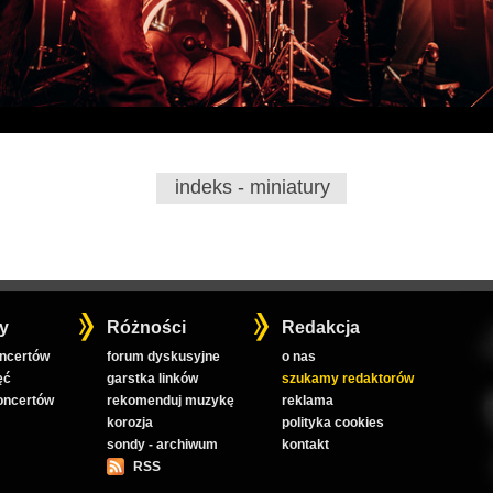
indeks - miniatury
y
Różności
Redakcja
oncertów
forum dyskusyjne
o nas
ęć
garstka linków
szukamy redaktorów
koncertów
rekomenduj muzykę
reklama
korozja
polityka cookies
sondy - archiwum
kontakt
RSS