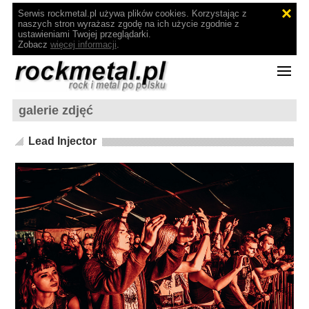
Serwis rockmetal.pl używa plików cookies. Korzystając z
naszych stron wyrażasz zgodę na ich użycie zgodnie z
ustawieniami Twojej przeglądarki.
Zobacz
więcej informacji
.
galerie zdjęć
Lead Injector