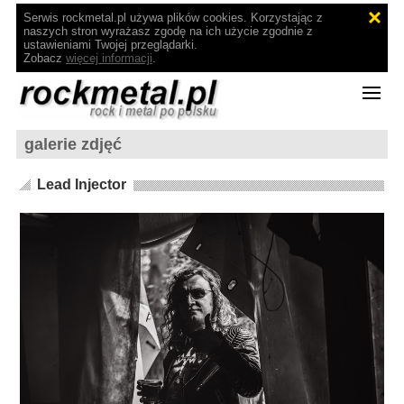
Serwis rockmetal.pl używa plików cookies. Korzystając z
naszych stron wyrażasz zgodę na ich użycie zgodnie z
ustawieniami Twojej przeglądarki.
Zobacz
więcej informacji
.
galerie zdjęć
Lead Injector