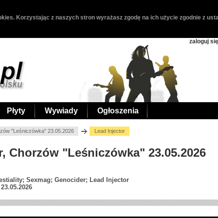
kies. Korzystając z naszych stron wyrażasz zgodę na ich użycie zgodnie z usta
zaloguj si
Płyty
Wywiady
Ogłoszenia
orzów "Leśniczówka" 23.05.2026
Lead Injector
or, Chorzów "Leśniczówka" 23.05.2026
stiality; Sexmag; Genocider; Lead Injector
23.05.2026