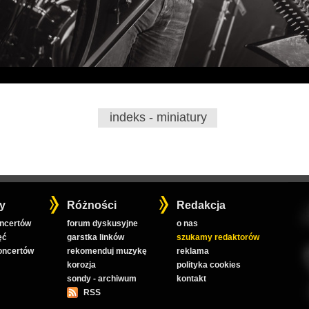
indeks - miniatury
y
Różności
Redakcja
oncertów
forum dyskusyjne
o nas
ęć
garstka linków
szukamy redaktorów
koncertów
rekomenduj muzykę
reklama
korozja
polityka cookies
sondy - archiwum
kontakt
RSS