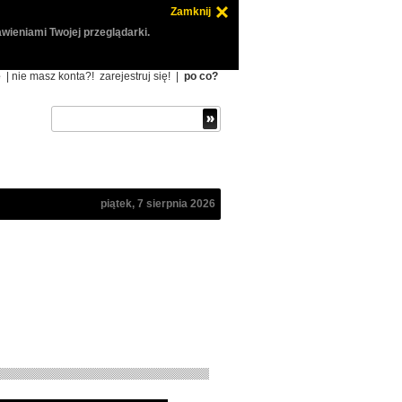
Zamknij
wieniami Twojej przeglądarki.
ę
| nie masz konta?!
zarejestruj się!
|
po co?
piątek, 7 sierpnia 2026