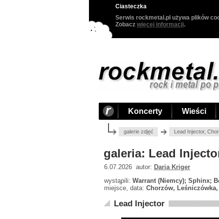
Ciasteczka
Serwis rockmetal.pl używa plików coo
Zobacz
więcej informacji
.
Koncerty
Wieści
galerie zdjęć
Lead Injector, Ch
galeria: Lead Inject
6.07.2026 autor:
Daria Kriger
wystąpili:
Warrant (Niemcy); Sphinx; Be
miejsce, data:
Chorzów, Leśniczówka, 
Lead Injector