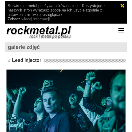
Serwis rockmetal.pl używa plików cookies. Korzystając z
naszych stron wyrażasz zgodę na ich użycie zgodnie z
ustawieniami Twojej przeglądarki.
Zobacz
więcej informacji
.
galerie zdjęć
Lead Injector