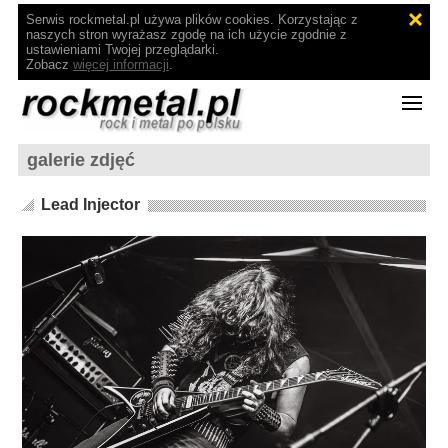
Serwis rockmetal.pl używa plików cookies. Korzystając z
naszych stron wyrażasz zgodę na ich użycie zgodnie z
ustawieniami Twojej przeglądarki.
Zobacz
więcej informacji
.
galerie zdjęć
Lead Injector