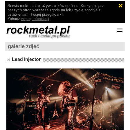
Serwis rockmetal.pl używa plików cookies. Korzystając z
naszych stron wyrażasz zgodę na ich użycie zgodnie z
ustawieniami Twojej przeglądarki.
Zobacz
więcej informacji
.
galerie zdjęć
Lead Injector