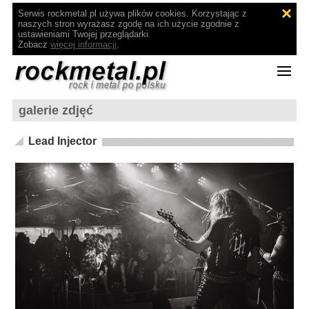
Serwis rockmetal.pl używa plików cookies. Korzystając z
naszych stron wyrażasz zgodę na ich użycie zgodnie z
ustawieniami Twojej przeglądarki.
Zobacz
więcej informacji
.
galerie zdjęć
Lead Injector