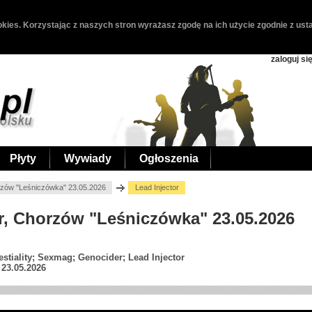
kies. Korzystając z naszych stron wyrażasz zgodę na ich użycie zgodnie z usta
zaloguj si
Płyty
Wywiady
Ogłoszenia
orzów "Leśniczówka" 23.05.2026
Lead Injector
or, Chorzów "Leśniczówka" 23.05.2026
stiality; Sexmag; Genocider; Lead Injector
23.05.2026