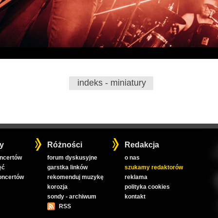
indeks - miniatury
y
Różności
Redakcja
oncertów
forum dyskusyjne
o nas
ęć
garstka linków
szukamy redaktorów
koncertów
rekomenduj muzykę
reklama
korozja
polityka cookies
sondy - archiwum
kontakt
RSS