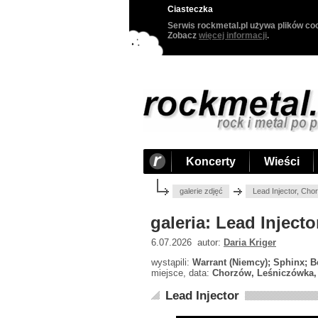
Ciasteczka
Serwis rockmetal.pl używa plików coo
Zobacz
więcej informacji
.
Koncerty
Wieści
galerie zdjęć
Lead Injector, Ch
galeria: Lead Inject
6.07.2026 autor:
Daria Kriger
wystąpili:
Warrant (Niemcy); Sphinx; Be
miejsce, data:
Chorzów, Leśniczówka, 
Lead Injector