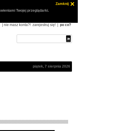
Zamknij
wieniami Twojej przeglądarki.
ę
| nie masz konta?!
zarejestruj się!
|
po co?
piątek, 7 sierpnia 2026