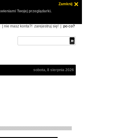
Zamknij
wieniami Twojej przeglądarki.
ę
| nie masz konta?!
zarejestruj się!
|
po co?
sobota, 8 sierpnia 2026