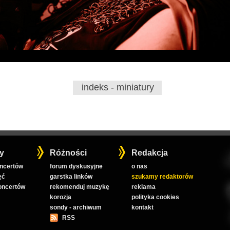
indeks - miniatury
y
Różności
Redakcja
oncertów
forum dyskusyjne
o nas
ęć
garstka linków
szukamy redaktorów
koncertów
rekomenduj muzykę
reklama
korozja
polityka cookies
sondy - archiwum
kontakt
RSS