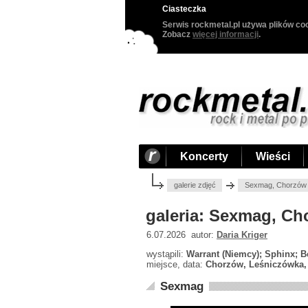
Ciasteczka
Serwis rockmetal.pl używa plików coo
Zobacz
więcej informacji
.
Koncerty
Wieści
galerie zdjęć
Sexmag, Chorzów 
galeria: Sexmag, Ch
6.07.2026 autor:
Daria Kriger
wystąpili:
Warrant (Niemcy); Sphinx; Be
miejsce, data:
Chorzów, Leśniczówka, 
Sexmag