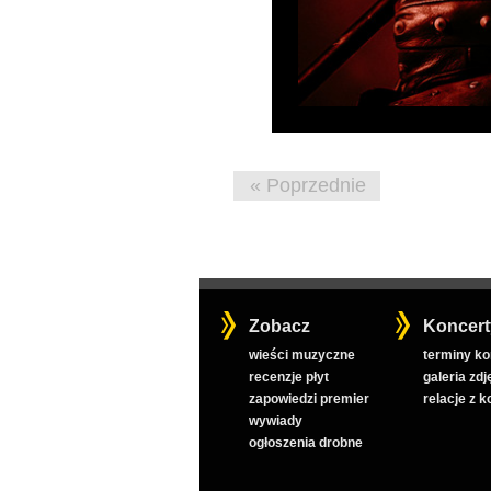
« Poprzednie
Zobacz
Koncert
wieści muzyczne
terminy k
recenzje płyt
galeria zdj
zapowiedzi premier
relacje z 
wywiady
ogłoszenia drobne