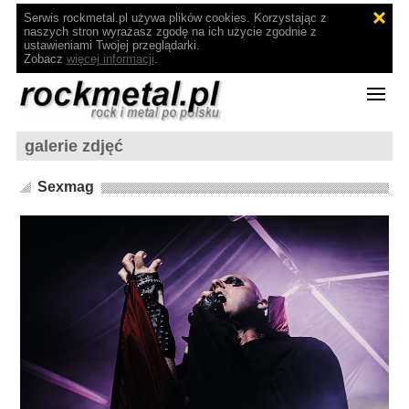
Serwis rockmetal.pl używa plików cookies. Korzystając z
naszych stron wyrażasz zgodę na ich użycie zgodnie z
ustawieniami Twojej przeglądarki.
Zobacz
więcej informacji
.
galerie zdjęć
Sexmag