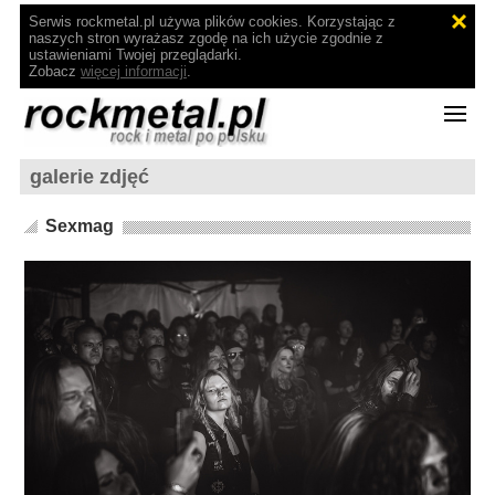
Serwis rockmetal.pl używa plików cookies. Korzystając z
naszych stron wyrażasz zgodę na ich użycie zgodnie z
ustawieniami Twojej przeglądarki.
Zobacz
więcej informacji
.
galerie zdjęć
Sexmag