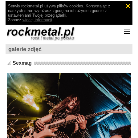
Serwis rockmetal.pl używa plików cookies. Korzystając z
naszych stron wyrażasz zgodę na ich użycie zgodnie z
ustawieniami Twojej przeglądarki.
Zobacz
więcej informacji
.
galerie zdjęć
Sexmag